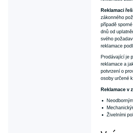
Reklamaci řeš
zákonného poža
případě sporné
dnů od uplatněn
svého požadavk
reklamace podl
Prodávající je 
reklamace a jak
potvrzení o pro
osoby určené k
Reklamace v z
Neodborným 
Mechanický
Živelními p