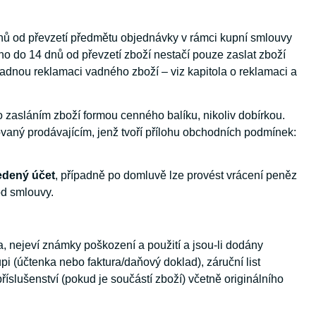
nů od převzetí předmětu objednávky v rámci kupní smlouvy
o do 14 dnů od převzetí zboží nestačí pouze zaslat zboží
padnou reklamaci vadného zboží – viz kapitola o reklamaci a
zasláním zboží formou cenného balíku, nikoliv dobírkou.
vaný prodávajícím, jenž tvoří přílohu obchodních podmínek:
edený účet
, případně po domluvě lze provést vrácení peněz
d smlouvy.
a, nejeví známky poškození a použití a jsou-li dodány
i (účtenka nebo faktura/daňový doklad), záruční list
říslušenství (pokud je součástí zboží) včetně originálního