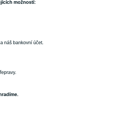
ících možností:
na náš bankovní účet.
řepravy.
hradíme.