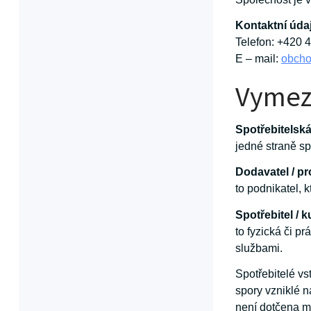
Kontaktní úda
Telefon: +420 
E – mail:
obch
Vymez
Spotřebitelsk
jedné straně sp
Dodavatel / pr
to podnikatel, 
Spotřebitel / k
to fyzická či p
službami.
Spotřebitelé vs
spory vzniklé n
není dotčena m