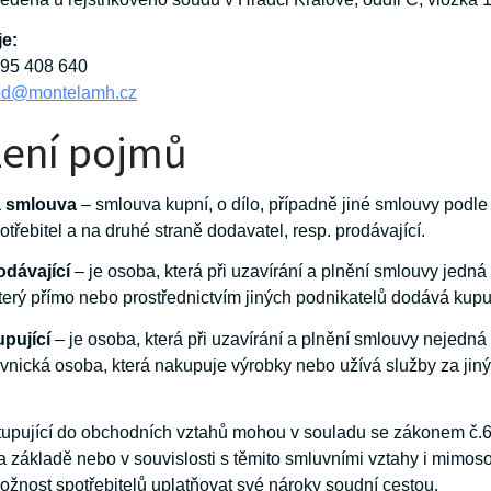
je:
495 408 640
od@montelamh.cz
ení pojmů
á smlouva
– smlouva kupní, o dílo, případně jiné smlouvy pod
otřebitel a na druhé straně dodavatel, resp. prodávající.
odávající
– je osoba, která při uzavírání a plnění smlouvy jedná
který přímo nebo prostřednictvím jiných podnikatelů dodává kup
upující
– je osoba, která při uzavírání a plnění smlouvy nejedná
rávnická osoba, která nakupuje výrobky nebo užívá služby za ji
tupující do obchodních vztahů mohou v souladu se zákonem č.634
a základě nebo v souvislosti s těmito smluvními vztahy i mimos
ožnost spotřebitelů uplatňovat své nároky soudní cestou.