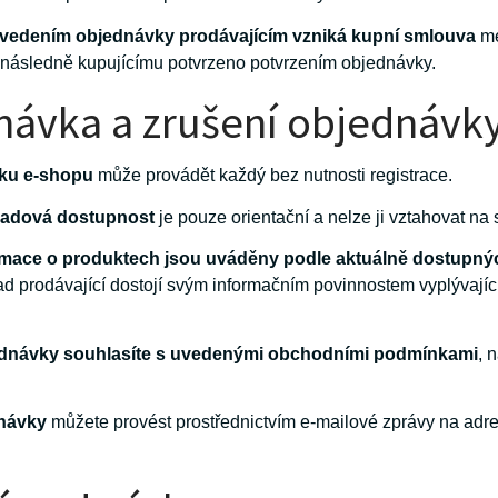
vedením objednávky prodávajícím vzniká kupní smlouva
me
 následně kupujícímu potvrzeno potvrzením objednávky.
ávka a zrušení objednávk
íku e-shopu
může provádět každý bez nutnosti registrace.
ladová dostupnost
je pouze orientační a nelze ji vztahovat n
mace o produktech jsou uváděny podle aktuálně dostupný
pad prodávající dostojí svým informačním povinnostem vyplývají
ednávky souhlasíte s uvedenými obchodními podmínkami
, 
dnávky
můžete provést prostřednictvím e-mailové zprávy na adr