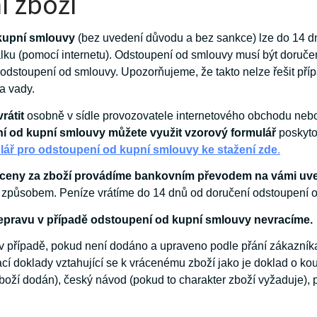
í zboží
 kupní smlouvy
(bez uvedení důvodu a bez sankce) lze do 14 d
lku (pomocí internetu). Odstoupení od smlouvy musí být doručen
odstoupení od smlouvy. Upozorňujeme, že takto nelze řešit pří
a vady.
rátit
osobně v sídle provozovatele internetového obchodu nebo 
í od kupní smlouvy můžete využit vzorový formulář
poskyto
lář pro odstoupení od kupní smlouvy ke stažení zde
.
 ceny za zboží provádíme bankovním převodem na vámi uv
způsobem. Peníze vrátíme do 14 dnů od doručení odstoupení o
epravu v případě odstoupení od kupní smlouvy nevracíme.
t v případě, pokud není dodáno a upraveno podle přání zákazník
í doklady vztahující se k vrácenému zboží jako je doklad o koup
boží dodán), český návod (pokud to charakter zboží vyžaduje), p