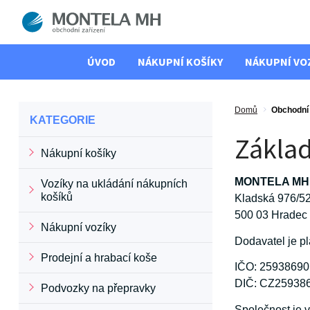
ÚVOD
NÁKUPNÍ KOŠÍKY
NÁKUPNÍ VO
Domů
Obchodní
KATEGORIE
Základ
Nákupní košíky
MONTELA MH, 
Vozíky na ukládání nákupních
košíků
Kladská 976/5
500 03 Hradec
Nákupní vozíky
Dodavatel je p
Prodejní a hrabací koše
IČO: 25938690
DIČ: CZ25938
Podvozky na přepravky
Společnost je v