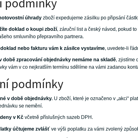
í podmínky
hotovostní úhrady
zboží expedujeme zásilku po připsání částk
žíte doklad o koupi zboží
, záruční list a český návod, pokud t
našeho smluvního přepravního partnera.
doklad nebo fakturu vám k zásilce vystavíme
, uvedete-li řá
é v době zpracování objednávky nemáme na skladě
, zjistíme
vky vám v co nejkratším termínu sdělíme na vámi zadanou konta
bní podmínky
tné v době objednávky.
U zboží, které je označeno v „akci“ p
ednávku se nemění.
edeny v Kč
včetně příslušných sazeb DPH.
latky účtujeme zvlášť
ve výši poplatku za vámi zvolený způso