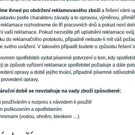
íme ihned po obdržení reklamovaného zboží
a řešení vámi 
davku podle charakteru závady a to opravou, výměnou, přimě
 reklamace rozhodneme do tří pracovních dnů a pokud není doh
í vaší reklamace. Pokud nezvolíte při uplatnění reklamace svůj
u do reklamačního protokolu, případně nebude-li mít váš požad
e svého uvážení. V takovém případě budete o způsobu řešení i
povinen spotřebiteli vydat písemné potvrzení o tom, kdy spotřeb
ý je způsob vyřízení reklamace spotřebitel požaduje a dále pot
vedení opravy a době jejího trvání, případně písemné odůvodnění
 provedení opravy.
áruční době se nevztahuje na vady zboží způsobené:
používáním v rozporu s návodem k použití
m poškozením a opotřebením
ohromami (vodou, ohněm, bleskem …)