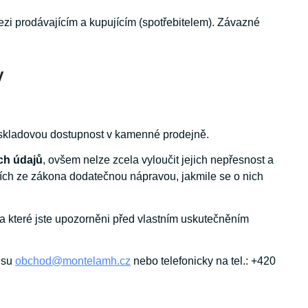
zi prodávajícím a kupujícím (spotřebitelem). Závazné
y
a skladovou dostupnost v kamenné prodejně.
ch údajů
, ovšem nelze zcela vyloučit jejich nepřesnost a
cích ze zákona dodatečnou nápravou, jakmile se o nich
na které jste upozorněni před vlastním uskutečněním
esu
obchod@montelamh.cz
nebo telefonicky na tel.: +420