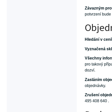
Závazným pro
potvrzení bude
Objedn
Hledání v cen
Vyznačená sk
Všechny infor
pro takový pří
dozví.
Zasláním obj
objednávky.
Zrušení obje
495 408 640 .