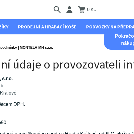
0 Kč
ZÍKY
PRODEJNÍ A HRABACÍ KOŠE
PODVOZKY NA PŘEPR
Pokračo
náku
 podmínky | MONTELA MH s.r.o.
ní údaje o provozovateli 
s.r.o.
2b
 Králové
látcem DPH.
690
edená u rejstříkového soudu v Hradci Králové, oddíl C, vložka