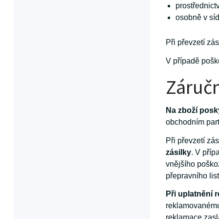
prostřednict
osobně v sí
Při převzetí zá
V případě poško
Záručn
Na zboží pos
obchodním par
Při převzetí z
zásilky
. V pří
vnějšího poško
přepravního li
Při uplatnění
reklamovanému z
reklamace zasl