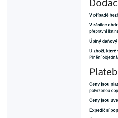
Dodac
V případě bez
V zásilce obdr
přepravní list 
Úplný daňový 
U zboží, kter
Plnění objedná
Plate
Ceny jsou pla
potvrzenou obj
Ceny jsou uv
Expediční pop