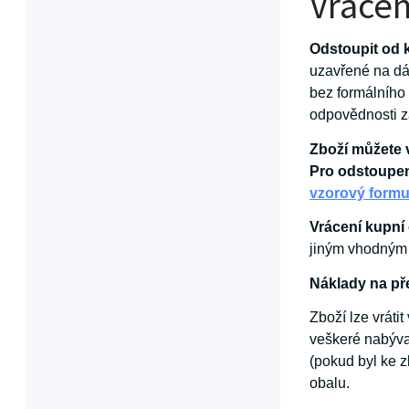
Vrácen
Odstoupit od
uzavřené na dá
bez formálního 
odpovědnosti z
Zboží můžete v
Pro odstoupen
vzorový formu
Vrácení kupní
jiným vhodným 
Náklady na př
Zboží lze vráti
veškeré nabývac
(pokud byl ke z
obalu.