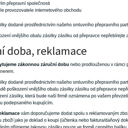
vím přepravní společnosti
dle provozovatele internetového obchodu
silky dodané prostřednictvím našeho smluvního přepravního part
zení vnějšího obalu zásilky zásilku od přepravce nepřebírejte 
í doba, reklamace
kytujeme zákonnou záruční dobu
nebo prodlouženou v rámci
tnerem.
ásilky dodané prostřednictvím našeho smluvního přepravního p
padě poškození vnějšího obalu zásilky zásilku od přepravce nep
zení zásilky, která bude naší firmě oznámena po vašem převze
stu podepsaného kupujícím.
 reklamace
vám doporučujeme dodat spolu s reklamovaným zbožím
boží jako je doklad o koupi (účtenka nebo faktura/daňový doklad
áním přijmeme takovou zásilku pouze ve formě cenného balíku, 