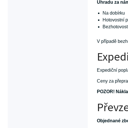
Úhradu za nám
Na dobírku
Hotovostní p
Bezhotovost
V případě bezh
Expedi
Expediční popl
Ceny za přepra
POZOR! Náklad
Převze
Objednané zbo