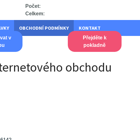
Počet:
Celkem:
AVKY
OBCHODNÍ PODMÍNKY
KONTAKT
vat v
Přejděte k
pu
pokladně
internetového obchodu
 16142