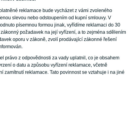
uplatněné reklamace bude vycházet z vámi zvoleného
řenou slevou nebo odstoupením od kupní smlouvy. V
odnuto písemnou formou jinak, vyřídíme reklamaci do 30
 zákonný požadavek na její vyřízení, a to zejména sdělením
avek oporu v zákoně, zvolí prodávající zákonné řešení
nformován.
itel právo z odpovědnosti za vady uplatnil, co je obsahem
vrzení o datu a způsobu vyřízení reklamace, včetně
 zamítnutí reklamace. Tato povinnost se vztahuje i na jiné